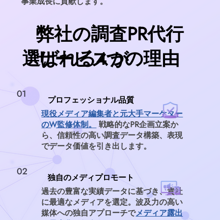
事業成長に貢献します。
​弊社の調査PR代行
選ばれる
つの理由
サービスが
４
01
プロフェッショナル品質
現役メディア編集者と元大手マーケター
のW監修体制。
戦略的なPR企画立案か
ら、信頼性の高い調査データ構築、表現
でデータ価値を引き出します。
02
独自のメディプロモート
過去の豊富な実績データに基づき、貴社
に最適なメディアを選定。波及力の高い
媒体への独自アプローチで
メディア露出