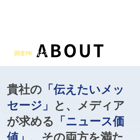
ABOUT
ABOUT
調査PR
とは？
貴社の
「伝えたいメッ
セージ」
と、メディア
が求める
「ニュース価
値」
、
その両方を満た