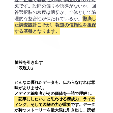
欠です。
設問の偏りや誘導がないか、回
答選択肢の粒度は適切か、全体として論
理的な整合性が保たれているか。
徹底し
た調査設計こそが、報道の信頼性を担保
する基盤となります。
情報を引き出す
​「表現力」
どんなに優れたデータも、伝わらなければ意
味がありません。
メディア編集者がその価値を一読で理解し、
「記事にしたい」と思わせる構成力、ライテ
ィング、そして図解の力が重要
です。データ
が持つストーリーを最大限に引き出し、読者