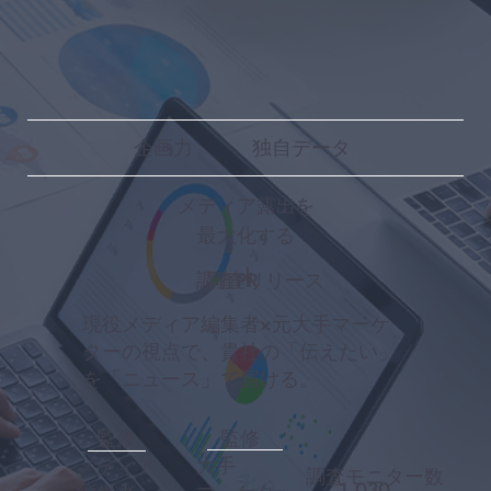
企画力
独自データ
メディア露出
を
最大化
する
|
調査PR
調査リリース
現役メディア編集者×元大手マーケ
ターの視点で、貴社の「伝えたい」
を「ニュース」で届ける。
監修
監修
大手
メディア
調査モニター数
​1,030