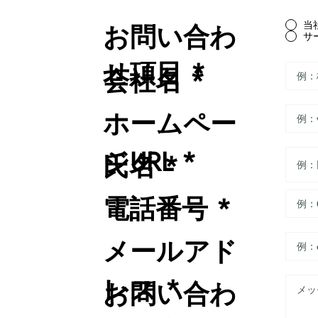
お問い合わ
当
サ
せ項目 *
会社名 *
ホームペー
ジURL *
氏名 *
電話番号 *
メールアド
レス *
お問い合わ